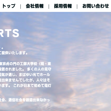
トップ
会社情報
採用情報
お問い合わせ
RTS
・。
ご提供いたします。
、東京虎の門の工部大学校（現・東
設置されました。 多くの人の見守
電気が通じ、まばゆい光でホール
は出来ませんでしたが、人々はそ
います。 これが日本で初めて電灯
社会、通信社会を創造出来なかっ