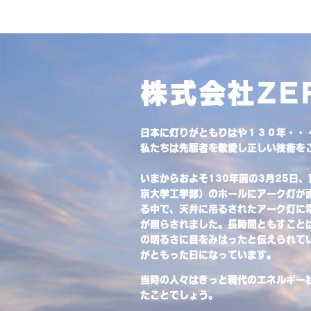
株式会社ZE
日本に灯りがともりはや１３０年・・
私たちは先駆者を敬愛し正しい技術を
いまからおよそ130年前の3月25日
京大学工学部）のホールにアーク灯が
る中で、天井に吊るされたアーク灯に
が照らされました。長時間ともすこと
の明るさに目をみはったと伝えられて
がともった日になっています。
当時の人々はきっと現代のエネルギー
たことでしょう。